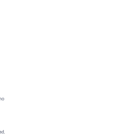
rno
ad,