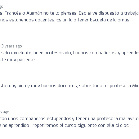
go
és, Francés o Alemán no te lo pienses. Eso sí ve dispuesto a trabaja
os estupendos docentes. Es un lujo tener Escuela de Idiomas,
3 years ago
a sido excelente, buen profesorado, buenos compañeros, y aprende
rofe muy paciente
está muy bien y muy buenos docentes, sobre todo mi profesora Mí
rs ago
r con unos compañeros estupendos,y tener una profesora maravillo
he aprendido , repetiremos el curso siguiente con ella si dios