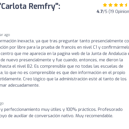
 "Carlota Remfry":
4.7
/5 (19 Opinio
ear ago
ormación inexacta, ya que tras preguntar tanto presencialmente 
ción por libre para la prueba de francés en nivel C1 y confirmármel
o centro que me aparecía en la pagina web de la Junta de Andalucía 
ui de nuevo presencialmente y fue cuando, entonces, me dieron la
 hasta el nivel B2. Es comprensible que no todas las escuelas de
a, lo que no es comprensible es que den información en el propio
etidamente. Creo lógico que la administración esté al tanto de los
ormar adecuadamente.
ago
 y perfeccionamiento muy útiles y 100% prácticos. Profesorado
oyo de auxiliar de conversación nativo. Muy recomendable.