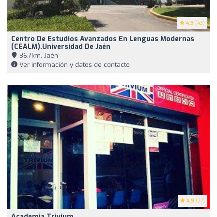
4.9
(43)
Centro De Estudios Avanzados En Lenguas Modernas
(CEALM).Universidad De Jaén
36,7km, Jaén
Ver información y datos de contacto
4.9
(27)
Academia Trivium