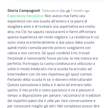
Gloria Campagnoli
Publicada en
7 months ago
Experiencia fantástica:
Non avevo mai fatto una
esperienza con una scuola all’estero e la paura di
sbagliare ente e di rovinare una aspettativa era molto
alta, ma Clic ha saputo rassicurarmi e farmi affrontare
questa esperienza nel modo migliore. La residenza in cui
sono stata era letteralmente a due passi dalla scuola
quindi molto comoda perche potevo svegliarmi con
calma e non correre. Gli spazi condivisi li ho trovati
funzionali e nonostante fosse piccola, la mia stanza era
perfetta. Purtroppo la cucina condivisa era utilizzata a
volte in modo ineducato ma la scuola ha provato ad
intermediare con chi non rispettava gli spazi comuni.
Parlando della scuola in sé, è davvero interculturale!
Questa sensazione è bella e ti aiuta ad entrare nello
spirito. Il mio profe è stato pazzesco e mi è piaciuto il
tempo a disposizione per parlare, raccontarsi le tradizioni
dei rispettivi paesi che è utile per fare conversazione e
per conoscere meglio gli altri. Nel complesso posso dire