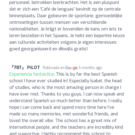
personeel, betrokken leerkrachten. Het is een pluspunt
dat er zich een 'Café de lenguas' bevindt op de centrale
binnenplaats. Daar gebeuren de spontane, gemoedelijke
ontmoetingen tussen mensen van verschillende
nationaliteiten. Je krijgt er bovendien de kans om iets te
leren bestellen in het Spaans. Je hebt een beperkte keuze
aan culturele activiteiten volgens je eigen interesses:
goed georganiseerd en dikwijls gratis!
『787』 PiLOT
Publicada en
5 months ago
Experiencia fantástica:
This is by far the best Spanish
school I have ever studied in! Especially Isabel, the head
of studies, who is the most amazing person in charge I
have ever met. Thanks to you guys, I can now speak and
understand Spanish so much better than before. I really
hope I can come back and spend more time here I’ve
made so many memories, met wonderful friends, and
loved the overall vibe. The school has a great mix of
international people, and the teachers are incredibly kind
and supportive. I highly recommend this school to