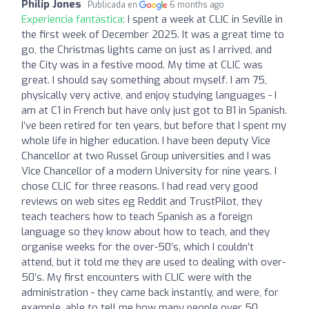
Philip Jones
Publicada en
6 months ago
Experiencia fantástica:
I spent a week at CLIC in Seville in
the first week of December 2025. It was a great time to
go, the Christmas lights came on just as I arrived, and
the City was in a festive mood. My time at CLIC was
great. I should say something about myself. I am 75,
physically very active, and enjoy studying languages - I
am at C1 in French but have only just got to B1 in Spanish.
I’ve been retired for ten years, but before that I spent my
whole life in higher education. I have been deputy Vice
Chancellor at two Russel Group universities and I was
Vice Chancellor of a modern University for nine years. I
chose CLIC for three reasons. I had read very good
reviews on web sites eg Reddit and TrustPilot, they
teach teachers how to teach Spanish as a foreign
language so they know about how to teach, and they
organise weeks for the over-50’s, which I couldn’t
attend, but it told me they are used to dealing with over-
50’s. My first encounters with CLIC were with the
administration - they came back instantly, and were, for
example, able to tell me how many people over 50