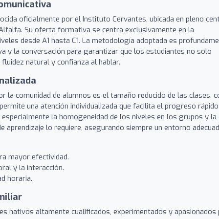
comunicativa
ocida oficialmente por el Instituto Cervantes, ubicada en pleno cen
 Alfalfa. Su oferta formativa se centra exclusivamente en la
niveles desde A1 hasta C1. La metodología adoptada es profundam
iva y la conversación para garantizar que los estudiantes no solo
luidez natural y confianza al hablar.
nalizada
r la comunidad de alumnos es el tamaño reducido de las clases, c
ermite una atención individualizada que facilita el progreso rápido
 especialmente la homogeneidad de los niveles en los grupos y la
o de aprendizaje lo requiere, asegurando siempre un entorno adecua
a mayor efectividad.
al y la interacción.
ad horaria.
iliar
es nativos altamente cualificados, experimentados y apasionados 