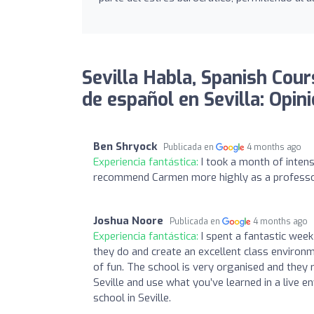
Sevilla Habla, Spanish Cour
de español en Sevilla: Opin
Ben Shryock
Publicada en
4 months ago
Experiencia fantástica:
I took a month of intens
recommend Carmen more highly as a professo
Joshua Noore
Publicada en
4 months ago
Experiencia fantástica:
I spent a fantastic wee
they do and create an excellent class environme
of fun. The school is very organised and they r
Seville and use what you’ve learned in a live
school in Seville.