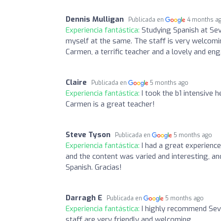
Dennis Mulligan
Publicada en
4 months a
Experiencia fantástica:
Studying Spanish at Sev
myself at the same. The staff is very welcomi
Carmen, a terrific teacher and a lovely and en
Claire
Publicada en
5 months ago
Experiencia fantástica:
I took the b1 intensive 
Carmen is a great teacher!
Steve Tyson
Publicada en
5 months ago
Experiencia fantástica:
I had a great experienc
and the content was varied and interesting, an
Spanish. Gracias!
Darragh E
Publicada en
5 months ago
Experiencia fantástica:
I highly recommend Sevi
staff are very friendly and welcoming.