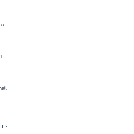
to
d
mall
 the