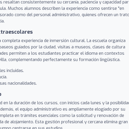
s resaltan consistentemente su cercanía, paciencia y capacidad pa
 aula. Muchos alumnos describen la experiencia como sentirse "en
fesorado como del personal administrativo, quienes ofrecen un trat
ia.
xtraescolares
na completa experiencia de inmersión cultural. La escuela organiza
paseos guiados por la ciudad, visitas a museos, clases de cultura
ades permiten a los estudiantes practicar el idioma en contextos
Sevilla, complementando perfectamente su formación lingüística.
es incluidas.
cía.
sas nacionalidades.
o
d en la duración de los cursos, con inicios cada lunes y la posibilida
 Además, el equipo administrativo es ampliamente elogiado por su
completa en trámites esenciales como la solicitud y renovación de
da de alojamiento. Esta gestión profesional y cercana elimina gran
alumno centrarse en sus estudios.