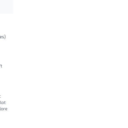
es)
't
t
lot
lore