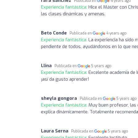
rafa sanchez
Publicada en
4 years ago
Experiencia fantástica:
Hice el Máster con Chri
las clases dinámicas y amenas.
Beto Conde
Publicada en
4 years ago
Experiencia fantástica:
La experiencia ha sido
pendiente de todos, ayudándonos en lo que nec
Llina
Publicada en
5 years ago
Experiencia fantástica:
Excelente academia de I
¡así da gusto aprender!
sheyla gongora
Publicada en
5 years ago
Experiencia fantástica:
Muy buen profesor, las 
explica dinámicamente. Totalmente recomenda
Laura Serna
Publicada en
5 years ago
Experiencia fantástica:
Excelente Instituto