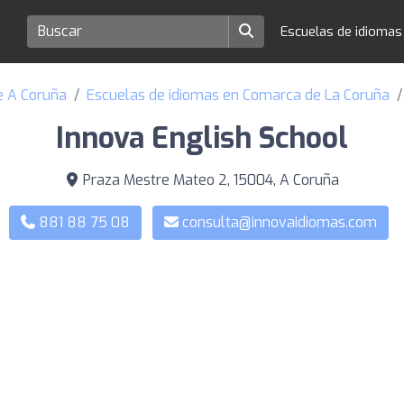
Escuelas de idioma
e A Coruña
Escuelas de idiomas en Comarca de La Coruña
Innova English School
Praza Mestre Mateo 2, 15004, A Coruña
881 88 75 08
consulta@innovaidiomas.com