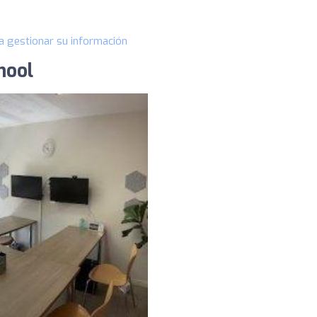
a gestionar su información
hool