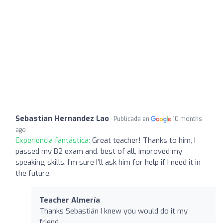
Sebastian Hernandez Lao
Publicada en
10 months
ago
Experiencia fantástica:
Great teacher! Thanks to him, I
passed my B2 exam and, best of all, improved my
speaking skills. I’m sure I’ll ask him for help if I need it in
the future.
Teacher Almería
Thanks Sebastián I knew you would do it my
friend...