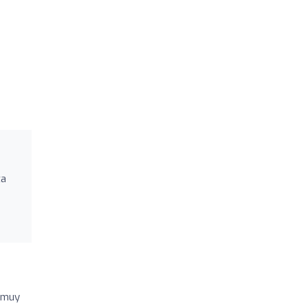
ta
s muy