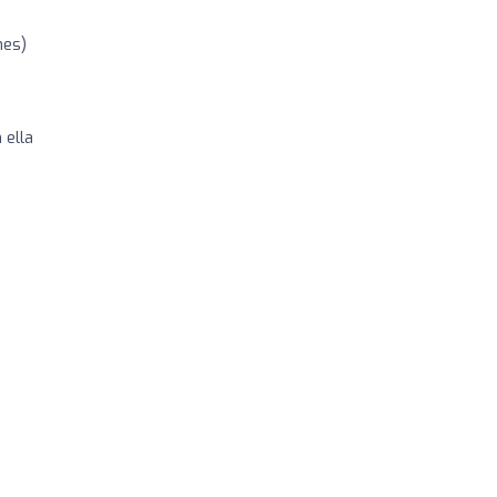
nes)
 ella