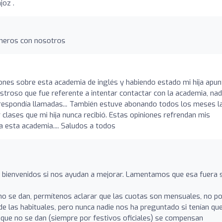
joz .
eneros con nosotros
iones sobre esta academia de inglés y habiendo estado mi hija apu
troso que fue referente a intentar contactar con la academia, nad
e respondía llamadas... También estuve abonando todos los meses l
clases que mi hija nunca recibió. Estas opiniones refrendan mis
 esta academia.... Saludos a todos
n bienvenidos si nos ayudan a mejorar. Lamentamos que esa fuera 
 no se dan, permítenos aclarar que las cuotas son mensuales, no p
 las habituales, pero nunca nadie nos ha preguntado si tenían qu
 que no se dan (siempre por festivos oficiales) se compensan