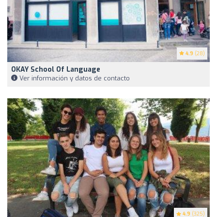
4.9
(28)
OKAY School Of Language
Ver información y datos de contacto
4.9
(325)