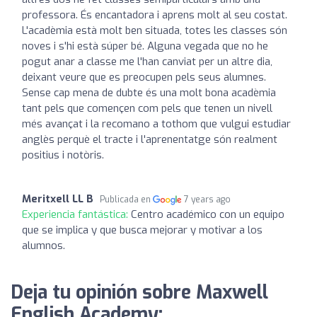
professora. És encantadora i aprens molt al seu costat.
L'acadèmia està molt ben situada, totes les classes són
noves i s'hi està súper bé. Alguna vegada que no he
pogut anar a classe me l'han canviat per un altre dia,
deixant veure que es preocupen pels seus alumnes.
Sense cap mena de dubte és una molt bona acadèmia
tant pels que començen com pels que tenen un nivell
més avançat i la recomano a tothom que vulgui estudiar
anglès perquè el tracte i l'aprenentatge són realment
positius i notòris.
Meritxell LL B
Publicada en
7 years ago
Experiencia fantástica:
Centro académico con un equipo
que se implica y que busca mejorar y motivar a los
alumnos.
Deja tu opinión sobre Maxwell
English Academy: