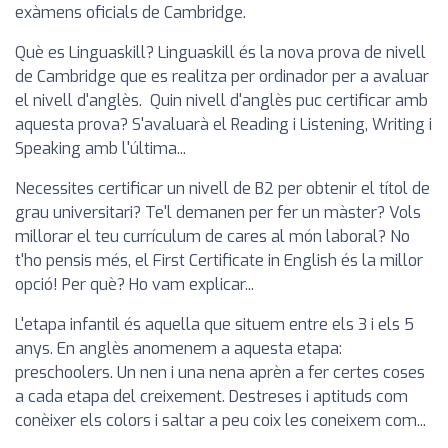
exàmens oficials de Cambridge.
Què es Linguaskill? Linguaskill és la nova prova de nivell
de Cambridge que es realitza per ordinador per a avaluar
el nivell d'anglès. Quin nivell d'anglès puc certificar amb
aquesta prova? S'avaluarà el Reading i Listening, Writing i
Speaking amb l'última...
Necessites certificar un nivell de B2 per obtenir el títol de
grau universitari? Te'l demanen per fer un màster? Vols
millorar el teu currículum de cares al món laboral? No
t'ho pensis més, el First Certificate in English és la millor
opció! Per què? Ho vam explicar...
L'etapa infantil és aquella que situem entre els 3 i els 5
anys. En anglès anomenem a aquesta etapa:
preschoolers. Un nen i una nena aprèn a fer certes coses
a cada etapa del creixement. Destreses i aptituds com
conèixer els colors i saltar a peu coix les coneixem com...