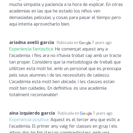
mucha simpatía y paciencia a la hora de explicar. En otras
academias en las que he estado los niños ven
demasiadas películas y cosas para pasar el tiempo pero
aquí intenta aprovecharlo bien.
ariadna avelli garcia
Publicada en
7 years ago
Experiencia fantástica:
He començat aquest any a
l'acadèmia, i fins ara no n'havia trobat cap amb un tracte
tan proper. Considero que la metodologia de treball que
utilitzen està molt bé, amb un personal que es preocupa
pels seus alumnes i de les necessitats de cadascú.
L'acadèmia està molt ben ubicada, i les classes estan
molt ben cuidades. En definitiva, és una acadèmia
totalment recomanable!
aina izquierdo garcia
Publicada en
7 years ago
Experiencia positiva:
Aquest és el tercer any que estic a
l'acadèmia. El primer any vaig fer classes en grup i els
altres dos he fet classes semiparticulars amb una