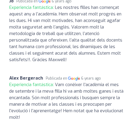
Jo
Publicada en
6 years ago
Experiencia fantástica:
Les nostres filles han començat
aquest any a l’acadèmia. Hem observat molt progrés en
les dues. Hi van molt motivades, han aconseguit agafar
molta seguretat amb l’anglès. Valorem molt la
metodologia de treball que utilitzen, l’atenció
personalitzada que ofereixen, l’alta qualitat dels docents
tant humana com professional, les dinamiques de les
classes i el seguiment acurat dels alumnes. Estem molt
satisfets!!. Gràcies Maxwell!
Alex Bergerach
Publicada en
6 years ago
Experiencia fantástica:
Vam conèixer l'acadèmia el mes
de setembre i la meva filla hi va amb moltes ganes i està
encantada. Són molt professionals i busquen sempre la
manera de motivar a les classes i es preocupen per
l'evolució i l'aprenentatge! Hem notat que ha evolucionat
molt!