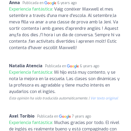
Anna
Publicada en
6 years ago
Experiencia fantástica:
Vaig conèixer Maxwell el mes
setembre a través d'una mare d'escola. Al setembre,la
meva filla va anar a una classe de prova amb la Jeni. Va
sortir contenta i amb ganes d'aprendre anglès ! Aquest
any,fa dos dies /1 hora i un dia de conversa. Sempre hi va
contenta ,fan activitats divertides i aprenen molt! Estic
contenta d'haver escollit Maxwell!
Natalia Atencia
Publicada en
6 years ago
Experiencia fantástica:
Mi hijo está muy contento, y se
nota la mejora en la escuela. Las clases son dinámicas y
la profesora es agradable y tiene mucho interés en
ayudarlos con el inglés.
Esta opinión ha sido traducida automáticamente. |
Ver texto original
Axel Toribio
Publicada en
7 years ago
Experiencia fantástica:
Muchas gracias por todo. El nivel
de inglés es realmente bueno y está compaginado con