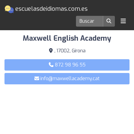
escuelasdeidiomas.com.es
Escuelas de idiomas en Girona
Maxwell English Academy
, 17002, Girona
872 98 96 55
info@maxwellacademy.cat