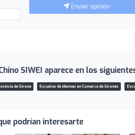
Enviar opinión
 Chino SIWEI aparece en los siguientes
ovincia de Girona
Escuelas de idiomas en Comarca de Gironès
Escu
que podrían interesarte