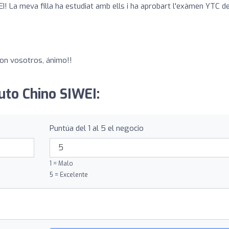
I! La meva filla ha estudiat amb ells i ha aprobart l'exàmen YTC d
on vosotros, ánimo!!
tuto Chino SIWEI:
Puntúa del 1 al 5 el negocio
1 = Malo
5 = Excelente