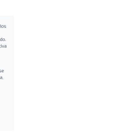
años
do.
tiva
se
a,