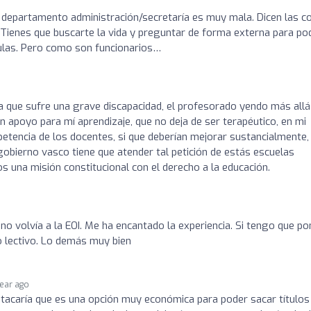
el departamento administración/secretaría es muy mala. Dicen las c
 Tienes que buscarte la vida y preguntar de forma externa para po
culas. Pero como son funcionarios…
a que sufre una grave discapacidad, el profesorado yendo más allá
n apoyo para mí aprendizaje, que no deja de ser terapéutico, en mi
tencia de los docentes, si que deberían mejorar sustancialmente,
gobierno vasco tiene que atender tal petición de estás escuelas
os una misión constitucional con el derecho a la educación.
o volvía a la EOI. Me ha encantado la experiencia. Si tengo que po
o lectivo. Lo demás muy bien
year ago
tacaría que es una opción muy económica para poder sacar títulos