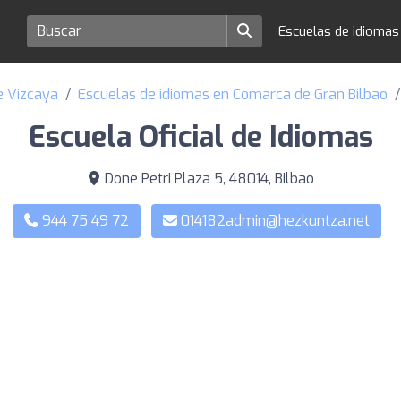
Escuelas de idioma
e Vizcaya
Escuelas de idiomas en Comarca de Gran Bilbao
Escuela Oficial de Idiomas
Done Petri Plaza 5, 48014, Bilbao
944 75 49 72
014182admin@hezkuntza.net