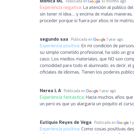
Mónica MC
Publicada en
10 months ago
Experiencia negativa:
La atención al público d
sin tener ni idea… y encima de malas maneras.
proceder porque si fuera por ellos ni te matri
segundo saa
Publicada en
1 year ago
Experiencia positiva:
En mi condición de person
su simple cometido profesional, ha sido un gra
caso. Los medios materiales, que NO son compe
comodidad para todo el alumnado, es decir, el 
oficiales de idiomas. Tienen los poderes públic
Nerea L A
Publicada en
1 year ago
Experiencia fantástica:
Hacia muchos años que n
un pero es que yo alargaría un poquito el curs
Eutiquio Reyes de Vega
Publicada en
1 
Experiencia positiva:
Como cosas positivas des