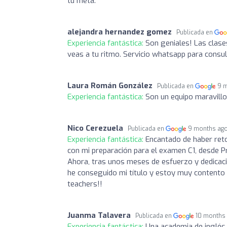
tu meta.
alejandra hernandez gomez
Publicada en
Experiencia fantástica:
Son geniales! Las clase
veas a tu ritmo. Servicio whatsapp para consu
Laura Román González
Publicada en
9 
Experiencia fantástica:
Son un equipo maravillo
Nico Cerezuela
Publicada en
9 months ag
Experiencia fantástica:
Encantado de haber ret
con mi preparación para el examen C1, desde Pr
Ahora, tras unos meses de esfuerzo y dedicac
he conseguido mi título y estoy muy contento c
teachers!!
Juanma Talavera
Publicada en
10 months
Experiencia fantástica:
Una academia de inglés 