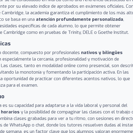
ente por su elevado índice de aprobados en exámenes oficiales. C
de Cambridge, la academia garantiza el cumplimiento de los más alt
co se basa en una
atención profundamente personalizada
,
cesidades específicas de cada alumno, lo que permite obtener
de Cambridge como en pruebas de Trinity, DELE o Goethe Institut.
icas
ipo docente, compuesto por profesionales
nativos y bilingües
 especialmente la cercanía, profesionalidad y motivación de
. Las clases, tanto en modalidad online como presencial, son descri
evitando la monotonía y fomentando la participación activa. En las
la oportunidad de practicar con diferentes acentos nativos, lo que
nza para el examen.
uo
es su capacidad para adaptarse a la vida laboral y personal del
e horarios
y la posibilidad de compaginar las clases con el trabajo 
ombina clases grabadas para ver a tu ritmo, con sesiones en direct
s de WhatsApp o chat, donde los tutores resuelven dudas al insta
nes de semana, es un factor clave que los alumnos valoran enormem