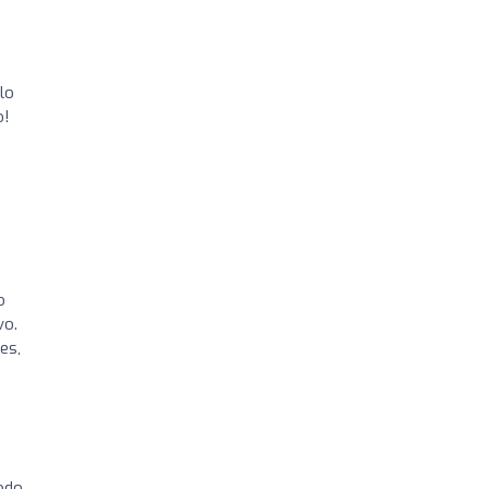
lo
o!
o
vo.
es,
odo.