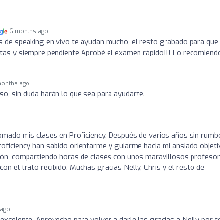
6 months ago
s de speaking en vivo te ayudan mucho, el resto grabado para que 
ltas y siempre pendiente Aprobé el examen rápido!!! Lo recomiend
months ago
so, sin duda harán lo que sea para ayudarte.
o
omado mis clases en Proficiency. Después de varios años sin rumb
oficiency han sabido orientarme y guiarme hacia mi ansiado objeti
ión, compartiendo horas de clases con unos maravillosos profesor
on el trato recibido. Muchas gracias Nelly, Chris y el resto de
 ago
excelente. Aprovecho para volver a darle las gracias a Nelly por t