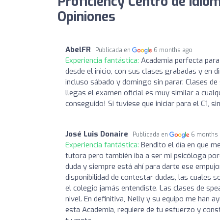
Proficiency Centro de idio
Opiniones
AbelFR
Publicada en
6 months ago
Experiencia fantástica:
Academia perfecta para 
desde el inicio, con sus clases grabadas y en d
incluso sábado y domingo sin parar. Clases d
llegas el examen oficial es muy similar a cual
conseguido! Si tuviese que iniciar para el C1, si
José Luis Donaire
Publicada en
6 months
Experiencia fantástica:
Bendito el día en que m
tutora pero también iba a ser mi psicóloga po
duda y siempre está ahí para darte ese empujo
disponibilidad de contestar dudas, las cuales 
el colegio jamás entendiste. Las clases de sp
nivel. En definitiva, Nelly y su equipo me han 
esta Academia, requiere de tu esfuerzo y cons