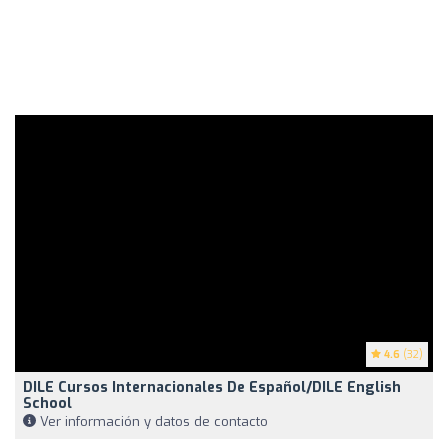
4.6
(32)
DILE Cursos Internacionales De Español/DILE English
School
Ver información y datos de contacto