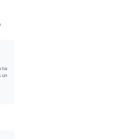
y
a ha
s un