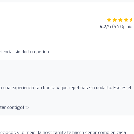
4.7
/5 (44 Opinio
iencia, sin duda repetiría
una experiencia tan bonita y que repetirías sin dudarlo. Ese es el
tar contigo! ✨
eciosos y lo mejor,la host family te hacen sentir como en casa