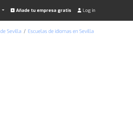
s
Añade tu empresa gratis
Log in
de Sevilla
Escuelas de idiomas en Sevilla