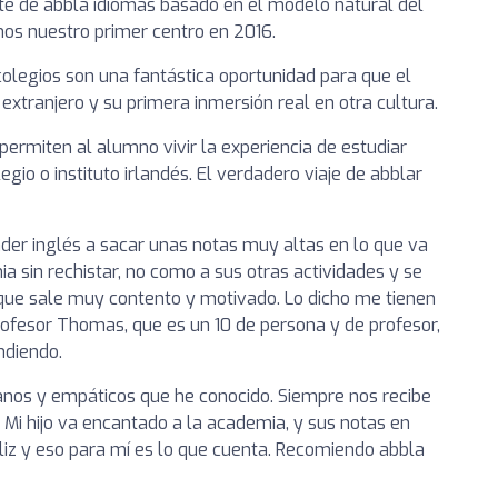
te de abbla idiomas basado en el modelo natural del
os nuestro primer centro en 2016.
colegios son una fantástica oportunidad para que el
xtranjero y su primera inmersión real en otra cultura.
ermiten al alumno vivir la experiencia de estudiar
gio o instituto irlandés. El verdadero viaje de abblar
der inglés a sacar unas notas muy altas en lo que va
a sin rechistar, no como a sus otras actividades y se
rque sale muy contento y motivado. Lo dicho me tienen
ofesor Thomas, que es un 10 de persona y de profesor,
ndiendo.
os y empáticos que he conocido. Siempre nos recibe
 Mi hijo va encantado a la academia, y sus notas en
liz y eso para mí es lo que cuenta. Recomiendo abbla