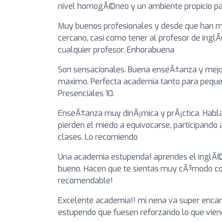
nivel homogÃ©neo y un ambiente propicio par
Muy buenos profesionales y desde que han me
cercano, casi como tener al profesor de inglÃ
cualquier profesor. Enhorabuena
Son sensacionales. Buena enseÃ±anza y mejo
maximo. Perfecta academia tanto para peque c
Presenciales 10.
EnseÃ±anza muy dinÃ¡mica y prÃ¡ctica. Habla
pierden el miedo a equivocarse, participand
clases. Lo recomiendo
Una academia estupenda! aprendes el inglÃ©s
bueno. Hacen que te sientas muy cÃ³modo co
recomendable!
Excelente academia!! mi nena va super encan
estupendo que fuesen reforzando lo que viene