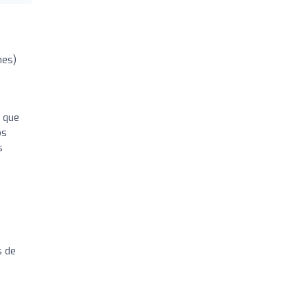
nes)
a que
os
s
s de