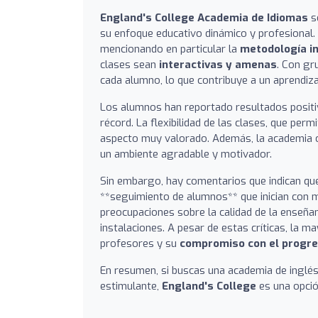
England's College Academia de Idiomas
se
su enfoque educativo dinámico y profesional
mencionando en particular la
metodología i
clases sean
interactivas y amenas
. Con gr
cada alumno, lo que contribuye a un aprendiza
Los alumnos han reportado resultados positiv
récord. La flexibilidad de las clases, que per
aspecto muy valorado. Además, la academia or
un ambiente agradable y motivador.
Sin embargo, hay comentarios que indican qu
**seguimiento de alumnos** que inician con 
preocupaciones sobre la calidad de la enseña
instalaciones. A pesar de estas críticas, la m
profesores y su
compromiso con el progre
En resumen, si buscas una academia de inglé
estimulante,
England's College
es una opci