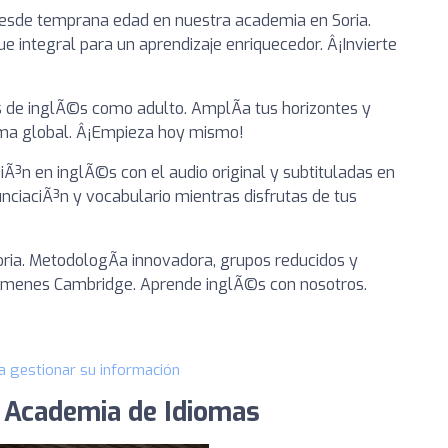
desde temprana edad en nuestra academia en Soria.
integral para un aprendizaje enriquecedor. Â¡Invierte
s de inglÃ©s como adulto. AmplÃ­a tus horizontes y
ioma global. Â¡Empieza hoy mismo!
iÃ³n en inglÃ©s con el audio original y subtituladas en
nciaciÃ³n y vocabulario mientras disfrutas de tus
ia. MetodologÃ­a innovadora, grupos reducidos y
Ã¡menes Cambridge. Aprende inglÃ©s con nosotros.
a gestionar su información
e Academia de Idiomas