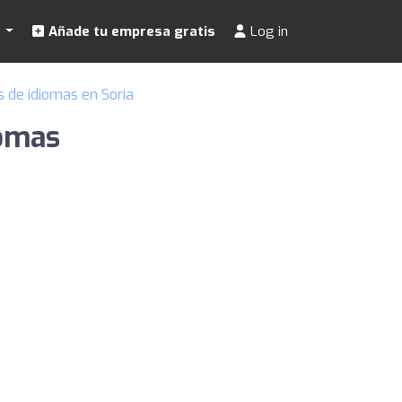
s
Añade tu empresa gratis
Log in
 de idiomas en Soria
iomas