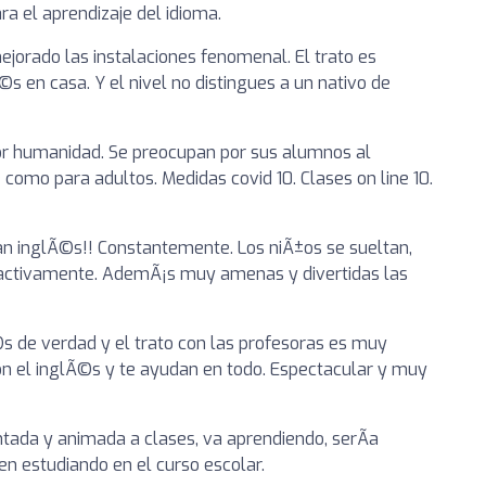
a el aprendizaje del idioma.
jorado las instalaciones fenomenal. El trato es
©s en casa. Y el nivel no distingues a un nativo de
r humanidad. Se preocupan por sus alumnos al
omo para adultos. Medidas covid 10. Clases on line 10.
n inglÃ©s!! Constantemente. Los niÃ±os se sueltan,
o activamente. AdemÃ¡s muy amenas y divertidas las
 de verdad y el trato con las profesoras es muy
n el inglÃ©s y te ayudan en todo. Espectacular y muy
tada y animada a clases, va aprendiendo, serÃ­a
n estudiando en el curso escolar.