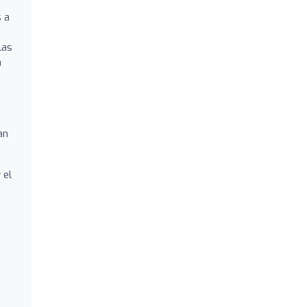
 a
las
a
an
 el
s