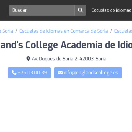
Escuelas de idioma
e Soria
Escuelas de idiomas en Comarca de Soria
Escuelas
and's College Academia de Id
Av. Duques de Soria 2, 42003, Soria
975 03 00 39
info@englandscollege.es