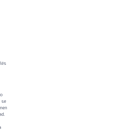
lés
do
e se
enen
ad.
a