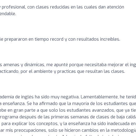
profesional, con clases reducidas en las cuales dan atención
endable.
Me prepararon en tiempo record y con resultados increíbles.
o
s amenas y dinámicas, me apunté porque necesitaba mejorar el ing
acticando, por el ambiente y practicas que resultan las clases.
cademia de inglés ha sido muy negativa. Lamentablemente, he teni
la enseñanza. Se ha afirmado que la mayoría de los estudiantes qu
be en gran parte a que solo los estudiantes avanzados, que ya ti
programa después de las primeras semanas de clases de baja calid
 para explicar los conceptos, y la enseñanza ha sido inadecuada en
ar mis preocupaciones, solo se hicieron cambios en la metodologí