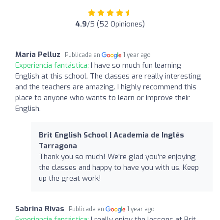
4.9
/5 (52 Opiniones)
Maria Pelluz
Publicada en
1 year ago
Experiencia fantástica:
I have so much fun learning
English at this school. The classes are really interesting
and the teachers are amazing. I highly recommend this
place to anyone who wants to learn or improve their
English.
Brit English School | Academia de Inglés
Tarragona
Thank you so much! We're glad you're enjoying
the classes and happy to have you with us. Keep
up the great work!
Sabrina Rivas
Publicada en
1 year ago
Experiencia fantástica:
I really enjoy the lessons at Brit