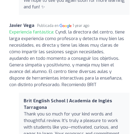
We hope to see you again soon for more learning
and fun! ✨
Javier Vega
Publicada en
1 year ago
Experiencia fantástica:
Cyndi, la directora del centro, tiene
larga experiencia como profesora y detecta muy bien las
necesidades, es directa y tiene las ideas muy claras de
cómo impartir las sesiones según necesidades,
ayudando en todo momento a conseguir los objetivos.
Genera simpatía y positivismo, y maneja muy bien el
avance del alumno. El centro tiene diversas aulas y
dispone de herramientas interactivas para la enseñanza,
con distinto profesorado. Recomiendo BRIT
Brit English School | Academia de Inglés
Tarragona
Thank you so much for your kind words and
thoughtful review. It's truly a pleasure to work
with students like you—motivated, curious, and
eager to learn. Your progress and commitment