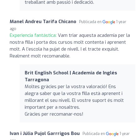
treballant amb passió i dedicació.
Manel Andreu Tarifa Chicano
Publicada en
1 year
ago
Experiencia fantástica:
Vam triar aquesta academia per la
nostra filla i porta dos cursos molt contenta i aprenent
molt. A l’escola ha pujat de nivell. I el tracte exquisit.
Realment molt recomanable.
Brit English School | Academia de Inglés
Tarragona
Moltes gràcies per la vostra valoració! Ens
alegra saber que la vostra filla està aprenent i
millorant el seu nivell. El vostre suport és molt
important per a nosaltres.
Gràcies per recomanar-nos!
Ivan i Júlia Pujol Garrrigos Bou
Publicada en
1 year