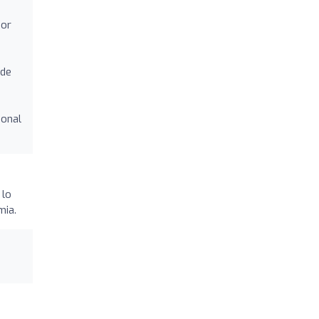
por
 de
ional
 lo
mia.