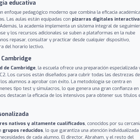
gía educativa
r un enfoque pedagógico moderno que combina la eficacia académic
as. Las aulas están equipadas con
pizarras digitales interactiv
co. Además, la academia implementa un sistema integral de seguimie
ase y los recursos adicionales se suben a plataformas en la nube
os repasar, consultar y practicar desde cualquier dispositivo,
a del horario lectivo.
s Cambridge
ad de Cambridge
, la escuela ofrece una preparación especializada 
y C2. Los cursos están diseñados para cubrir todas las destrezas de
 los alumnos a aprobar con éxito. La metodología se centra en
menes tipo test y simulacros, lo que genera una gran confianza en
os destacan la eficacia de los intensivos para obtener sus títulos 
sonalizada
res nativos y altamente cualificados
, conocidos por su cercaní
en
grupos reducidos
, lo que garantiza una atención individualizada
 necesidades de cada alumno. El director, Abraham, y el resto del