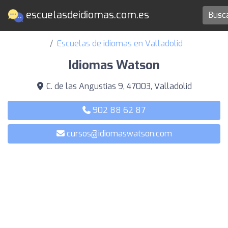
escuelasdeidiomas.com.es
Escuelas de idiomas en Valladolid
Idiomas Watson
C. de las Angustias 9, 47003, Valladolid
902 88 62 87
cursos@idiomaswatson.com