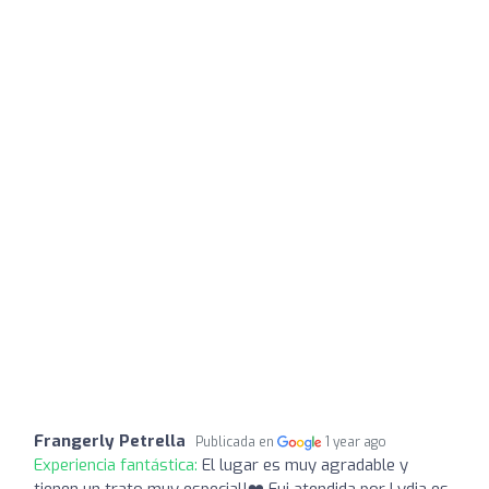
Frangerly Petrella
Publicada en
1 year ago
Experiencia fantástica:
El lugar es muy agradable y
tienen un trato muy especial!❤️ Fui atendida por Lydia es