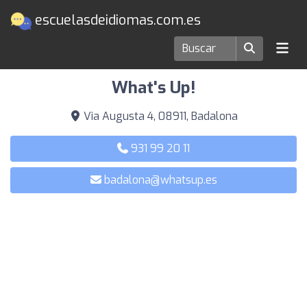
escuelasdeidiomas.com.es
Escuelas de idiomas en Badalona
What's Up!
Via Augusta 4, 08911, Badalona
931 99 20 11
badalona@whatsup.es