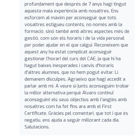
profundament que després de 7 anys hagi tingut
aquesta mala experiència amb nosaltres. Ens
esforcem al màxim per aconseguir que tots
vosaltres estigueu contents, no només amb la
formació, sinó també amb altres aspectes més de
gestió, com són els horaris i de la vida personal
per poder ajudar en el que calgui. Reconeixem que
aquest any ha estat complicat aconseguir
gestionar l'horari del curs del CAE, ja que hi ha
hagut baixes inesperades i canvis d'horaris
d'altres alumnes, que no hem pogut evitar. Li
demanem disculpes. Agraeixo que hagi accedit a
parlar amb mi. A veure si junts aconseguim trobar
la millor alternativa perquè Álvaro continuï
aconseguint els seus objectius amb l'anglès amb
nosaltres com ha fet fins ara amb el First
Certificate. Gràcies pel comentari, que tot i que és
negatiu, ens ajuda a seguir millorant cada dia.
Salutacions.