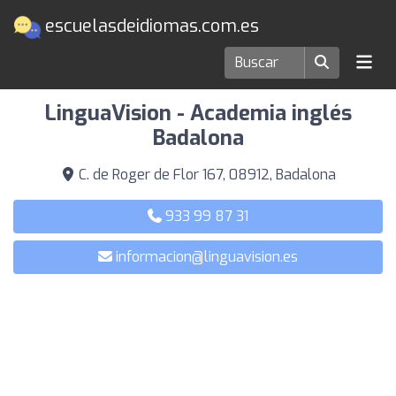
escuelasdeidiomas.com.es
Escuelas de idiomas en Badalona
LinguaVision - Academia inglés
Badalona
C. de Roger de Flor 167, 08912, Badalona
933 99 87 31
informacion@linguavision.es