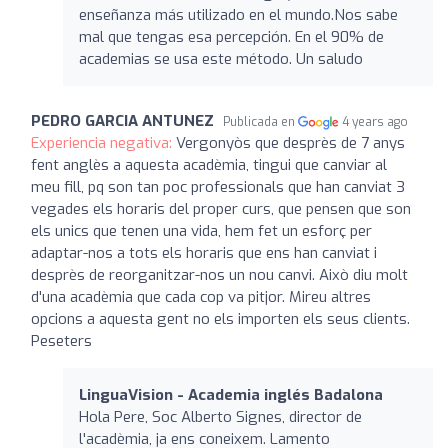
enseñanza más utilizado en el mundo.Nos sabe
mal que tengas esa percepción. En el 90% de
academias se usa este método. Un saludo
PEDRO GARCIA ANTUNEZ
Publicada en
4 years ago
Experiencia negativa:
Vergonyòs que desprès de 7 anys
fent anglès a aquesta acadèmia, tingui que canviar al
meu fill, pq son tan poc professionals que han canviat 3
vegades els horaris del proper curs, que pensen que son
els unics que tenen una vida, hem fet un esforç per
adaptar-nos a tots els horaris que ens han canviat i
desprès de reorganitzar-nos un nou canvi. Això diu molt
d'una acadèmia que cada cop va pitjor. Mireu altres
opcions a aquesta gent no els importen els seus clients.
Peseters
LinguaVision - Academia inglés Badalona
Hola Pere, Soc Alberto Signes, director de
l'acadèmia, ja ens coneixem. Lamento