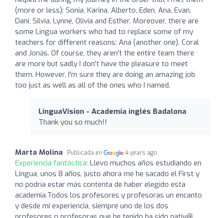
(more or less): Sonia, Karina, Alberto, Eden, Ana, Evan,
Dani, Silvia, Lynne, Olivia and Esther. Moreover, there are
some Lingua workers who had to replace some of my
teachers for different reasons: Ana (another one), Coral
and Jonás. Of course, they aren't the entire team there
are more but sadly I don't have the pleasure to meet
them. However, I'm sure they are doing an amazing job
too just as well as all of the ones who I named.
LinguaVision - Academia inglés Badalona
Thank you so much!!
Marta Molina
Publicada en
4 years ago
Experiencia fantástica:
Llevo muchos años estudiando en
Lingua, unos 8 años, justo ahora me he sacado el First y
no podría estar más contenta de haber elegido esta
academia.Todos los profesores y profesoras un encanto
y desde mi experiencia, siempre uno de los dos
profesores o profesoras que he tenido ha sido nativ@,