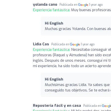
yolanda cano
Publicada en
1 year ago
Experiencia fantástica:
Muy buenas profesoras
Hi English
Muchas gracias Yolanda. Con buenas alu
Lidia Cas
Publicada en
1 year ago
Experiencia fantástica:
Necesitaba conseguir el
profesoras (Raquel y Almudena) han sido excel
inglés. Después de unos meses, conseguí mi tí
mi experiencia, ha sido todo un acierto aprende
Hi English
Muchísimas gracias Lidia. Ya sabes q
conseguido tus objetivos. Se te echará
Reposteria fácil y en casa
Publicada en
Experiencia fantástica:
Mi hija probó dos acade