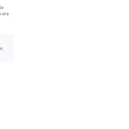
la
o era
r.