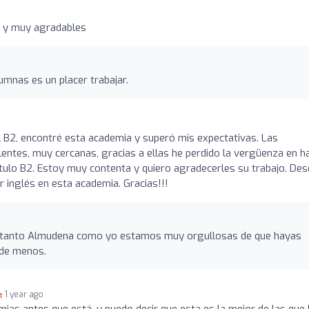
 y muy agradables
mnas es un placer trabajar.
 B2, encontré esta academia y superó mis expectativas. Las
entes, muy cercanas, gracias a ellas he perdido la vergüenza en h
tulo B2. Estoy muy contenta y quiero agradecerles su trabajo. De
r inglés en esta academia. Gracias!!!
ue tanto Almudena como yo estamos muy orgullosas de que hayas
 de menos.
1 year ago
mias antes que está, y puedo decir que esta es la mejor de las que