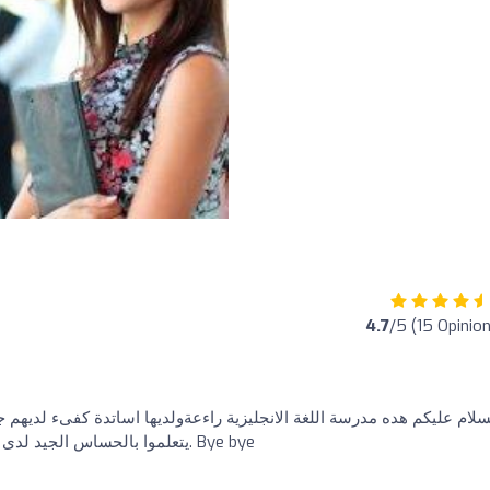
4.7
/5 (15 Opinio
سلام عليكم هده مدرسة اللغة الانجليزية راءعةولديها اساتدة كفىء لديهم جه
يتعلموا بالحساس الجيد لدى اللغة الانجليزية مدرسة راءعة اتمنى التوفيق للجميع. Bye bye