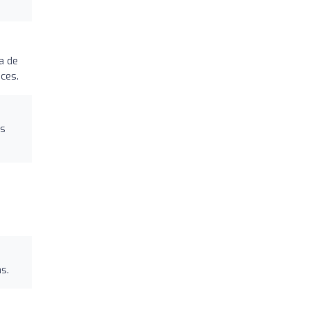
a de
ces.
os
s.