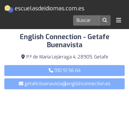
escuelasdeidiomas.com.es
Escuelas de idiomas en Getafe
English Connection - Getafe
Buenavista
P.º de María Lejárraga 4, 28905, Getafe
910 51 56 64
getafe.buenavista@englishconnection.es