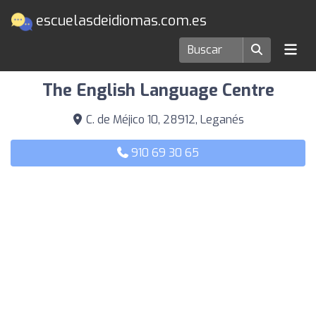
escuelasdeidiomas.com.es
Escuelas de idiomas en Leganés
The English Language Centre
C. de Méjico 10, 28912, Leganés
910 69 30 65