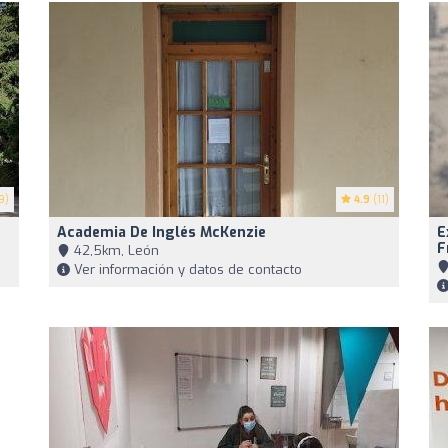
9)
4.9
(11)
Academia De Inglés McKenzie
E
F
42,5km, León
Ver información y datos de contacto