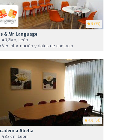
5
(33)
s & Mr Language
43,2km, León
Ver información y datos de contacto
4.6
(51)
cademia Abella
43,7km, León