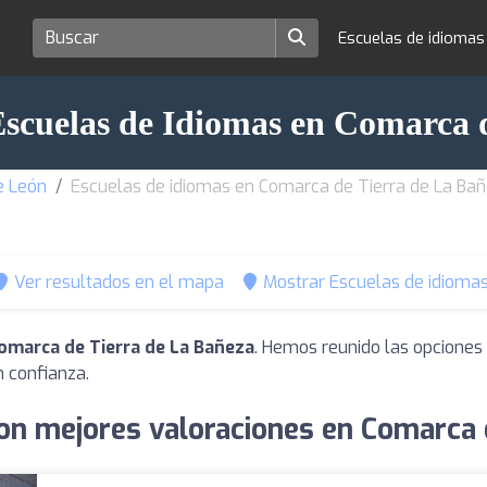
Escuelas de idioma
Escuelas de Idiomas en Comarca 
e León
Escuelas de idiomas en Comarca de Tierra de La Ba
Ver resultados en el mapa
Mostrar Escuelas de idiomas
omarca de Tierra de La Bañeza
. Hemos reunido las opciones 
 confianza.
on mejores valoraciones en Comarca 