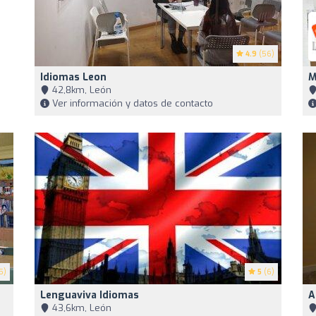
4.9
(56)
Idiomas Leon
M
42,8km, León
Ver información y datos de contacto
5)
5
(6)
Lenguaviva Idiomas
A
43,6km, León