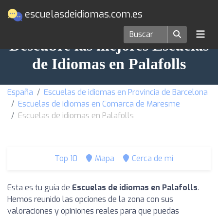
escuelasdeidiomas.com.es
Descubre las mejores Escuelas
de Idiomas en Palafolls
España
Escuelas de idiomas en Provincia de Barcelona
Escuelas de idiomas en Comarca de Maresme
Escuelas de idiomas en Palafolls
Top 10
Mapa
Cerca de mí
Esta es tu guía de
Escuelas de idiomas en Palafolls
.
Hemos reunido las opciones de la zona con sus
valoraciones y opiniones reales para que puedas