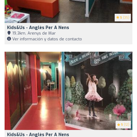
5
(35)
Kids&Us - Anglès Per A Nens
19,3km, Arenys de Mar
Ver información y datos de contacto
5
(12)
Kids&Us - Anglès Per A Nens