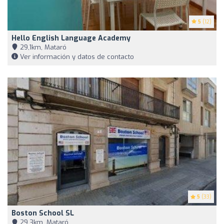
5
(12)
Hello English Language Academy
29,1km, Mataró
Ver información y datos de contacto
5
(33)
Boston School SL
29,3km, Mataró