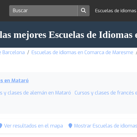
Escuelas de idioma
las mejores Escuelas de Idiomas
e Barcelona
Escuelas de idiomas en Comarca de Maresme
as en Mataró
s y clases de alemán en Mataró
Cursos y clases de francés 
Ver resultados en el mapa
Mostrar Escuelas de idiomas