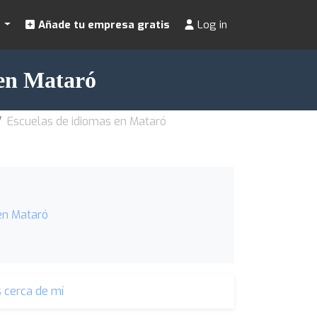
s
Añade tu empresa gratis
Log in
 en Mataró
Escuelas de idiomas en Mataró
en Mataró
 cerca de mí