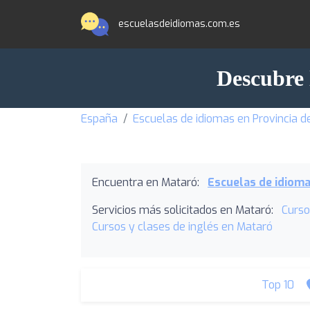
escuelasdeidiomas.com.es
Descubre 
España
Escuelas de idiomas en Provincia d
Encuentra en Mataró:
Escuelas de idiom
Servicios más solicitados en Mataró:
Curso
Cursos y clases de inglés en Mataró
Top 10