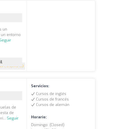
s un
 un entorno
Seguir
il
3.7
(15 opiniones)
Servicios:
Cursos de inglés
Cursos de francés
Cursos de alemán
cuelas de
uesta de
Horario:
i...
Seguir
Domingo: (closed)