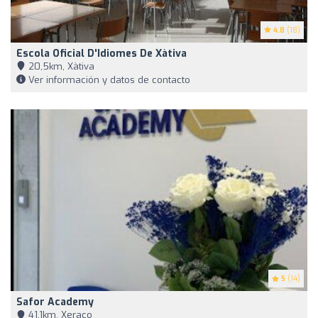
4.8
(18)
Escola Oficial D'Idiomes De Xàtiva
20,5km, Xàtiva
Ver información y datos de contacto
5
(14)
Safor Academy
41,1km, Xeraco