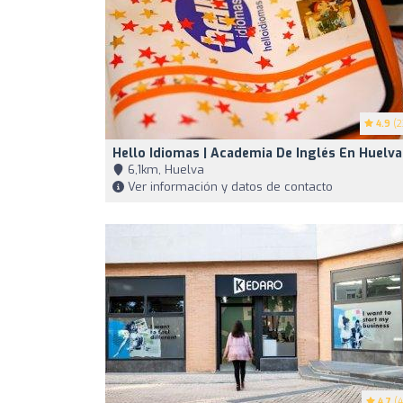
4.9
(2
Hello Idiomas | Academia De Inglés En Huelva
6,1km, Huelva
Ver información y datos de contacto
4.7
(4