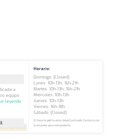
Horario:
Domingo: (closed)
Lunes: 10h-13h, 16h-21h
Martes: 10h-13h, 16h-21h
dicada a
Miércoles: 10h-13h
tro equipo
Jueves: 10h-13h
uir leyendo
Viernes: 16h-18h
Sábado: (closed)
El horario podría estar desactualizado. Contacta con
il
la empresa para comprobarlo.
5
(7 opiniones)