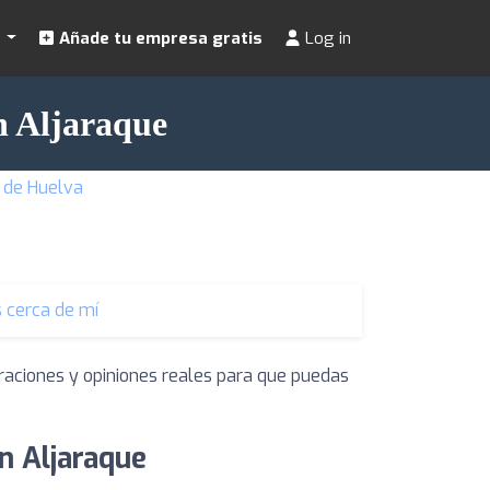
s
Añade tu empresa gratis
Log in
n Aljaraque
 de Huelva
 cerca de mí
raciones y opiniones reales para que puedas
n Aljaraque