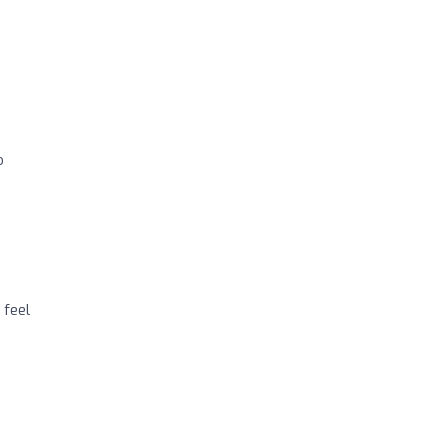
o
 feel