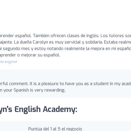
prender español. También ofrecen clases de inglés. Los tutores so
ajante. La dueña Carolyn es muy servicial y solidaria. Estaba realm
 mi segundo mes y estoy notando realmente la mejora en mi españo
prender o mejorar su español.
to original
ful comment. It is a pleasure to have you as a student in my aca
n your Spanish is very rewarding.
lyn's English Academy:
Puntúa del 1 al 5 el negocio