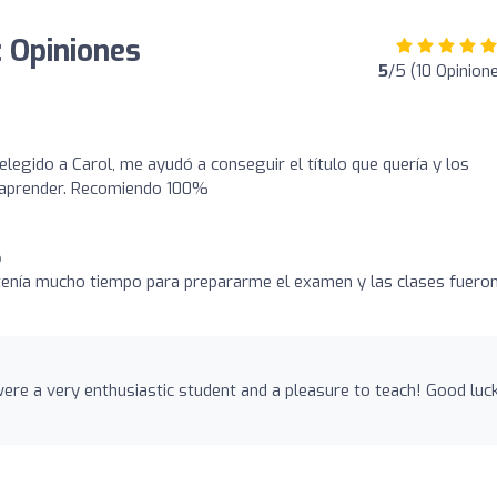
 Opiniones
5
/5 (10 Opinion
legido a Carol, me ayudó a conseguir el título que quería y los
a aprender. Recomiendo 100%
o
enía mucho tiempo para prepararme el examen y las clases fuero
!
ere a very enthusiastic student and a pleasure to teach! Good luc