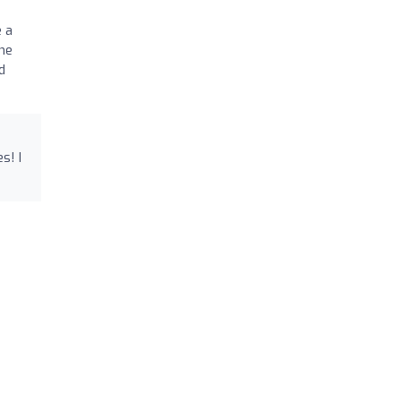
e a
he
d
s! I