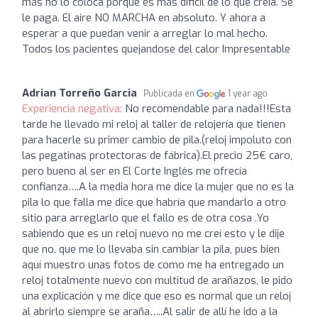
más no lo coloca porque es más dificil de lo que creía. Se
le paga. El aire NO MARCHA en absoluto. Y ahora a
esperar a que puedan venir a arreglar lo mal hecho.
Todos los pacientes quejandose del calor Impresentable
Adrian Torreño Garcia
Publicada en
1 year ago
Experiencia negativa:
No recomendable para nada!!!Esta
tarde he llevado mi reloj al taller de relojería que tienen
para hacerle su primer cambio de pila.(reloj impoluto con
las pegatinas protectoras de fábrica).El precio 25€ caro,
pero bueno al ser en El Corte Inglés me ofrecía
confianza….A la media hora me dice la mujer que no es la
pila lo que falla me dice que habría que mandarlo a otro
sitio para arreglarlo que el fallo es de otra cosa .Yo
sabiendo que es un reloj nuevo no me creí esto y le dije
que no, que me lo llevaba sin cambiar la pila, pues bien
aquí muestro unas fotos de como me ha entregado un
reloj totalmente nuevo con multitud de arañazos, le pido
una explicación y me dice que eso es normal que un reloj
al abrirlo siempre se araña…..Al salir de allí he ido a la