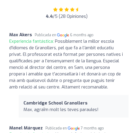
4.4
/5 (28 Opiniones)
Max Akers
Publicada en
6 months ago
Experiencia fantástica:
Possiblement la millor escola
d'idiomes de Granollers, pel que fa a l'àmbit educatiu
privat. El professorat està format per persones natives i
qualificades per a l'ensenyament de la llengua. Especial
menció al director del centre, en Sam, una persona
propera i amable que t'aconsellarà i et donarà un cop de
mà amb qualsevol dubte o pregunta que puguis tenir
amb relació al seu centre. Altament recomanable.
Cambridge School Granollers
Max, agraïm molt les teves paraules!
Manel Márquez
Publicada en
7 months ago