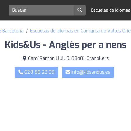
Escuelas de idioma
e Barcelona
Escuelas de idiomas en Comarca de Vallès Orie
Kids&Us - Anglès per a nens
Camí Ramon Llull 5, 08401, Granollers
628 80 23 09
info@kidsandus.es