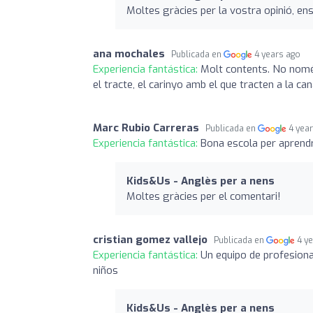
Moltes gràcies per la vostra opinió, en
ana mochales
Publicada en
4 years ago
Experiencia fantástica:
Molt contents. No només
el tracte, el carinyo amb el que tracten a la ca
Marc Rubio Carreras
Publicada en
4 yea
Experiencia fantástica:
Bona escola per aprendre
Kids&Us - Anglès per a nens
Moltes gràcies per el comentari!
cristian gomez vallejo
Publicada en
4 y
Experiencia fantástica:
Un equipo de profesion
niños
Kids&Us - Anglès per a nens