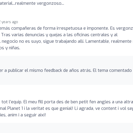
terial...realmente vergonzoso...
2 years ago
s demás compañeras de forma irrespetuosa e imponente. Es vergon
. Tras varias denuncias y quejas a las oficinas centrales y al
l negocio no es suyo, sigue trabajando allí. Lamentable, realmente
s y niñas.
er a publicar el mismo feedback de años atrás. El tema comentado
tot l’equip. El meu fill porta des de ben petit fen angles a una altr
l Planet 1 i la veritat es que genial! Li agrada, ve content i vol se
es, anim i a seguir aixi!