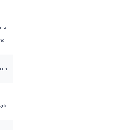
zoso
 no
 con
a
guir