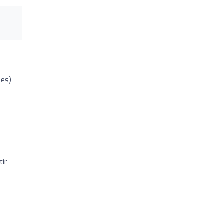
nes)
tir