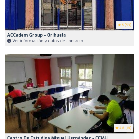
5
(53)
ACCadem Group - Orihuela
Ver información y datos de contacto
4.8
(18)
Centro De Estudios Miguel Hernández - CEMH