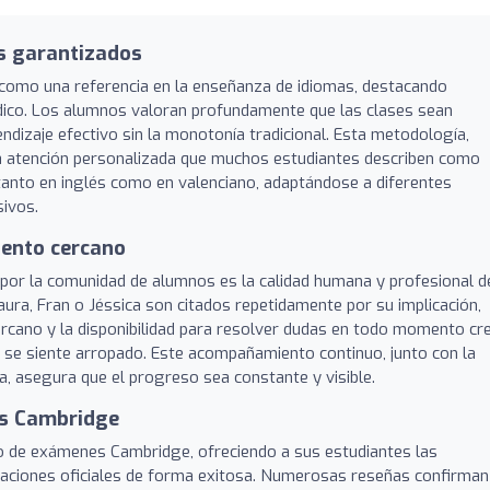
s garantizados
como una referencia en la enseñanza de idiomas, destacando
dico. Los alumnos valoran profundamente que las clases sean
rendizaje efectivo sin la monotonía tradicional. Esta metodología,
a atención personalizada que muchos estudiantes describen como
tanto en inglés como en valenciano, adaptándose a diferentes
sivos.
iento cercano
or la comunidad de alumnos es la calidad humana y profesional d
ra, Fran o Jéssica son citados repetidamente por su implicación,
cercano y la disponibilidad para resolver dudas en todo momento cr
 se siente arropado. Este acompañamiento continuo, junto con la
a, asegura que el progreso sea constante y visible.
nes Cambridge
o de exámenes Cambridge, ofreciendo a sus estudiantes las
icaciones oficiales de forma exitosa. Numerosas reseñas confirman