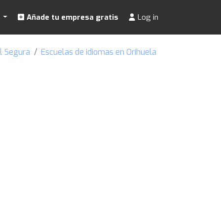
s
Añade tu empresa gratis
Log in
l Segura
Escuelas de idiomas en Orihuela