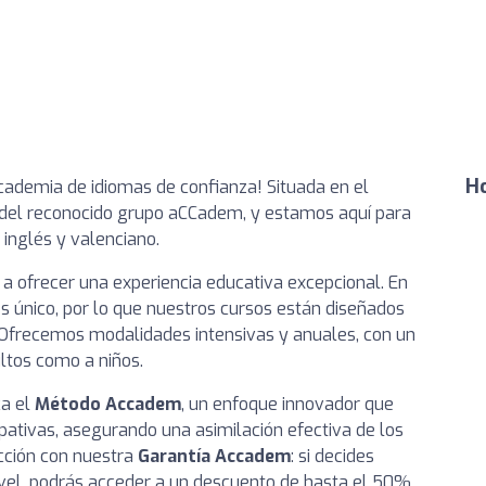
Ho
cademia de idiomas de confianza! Situada en el
 del reconocido grupo aCCadem, y estamos aquí para
 inglés y valenciano.
a ofrecer una experiencia educativa excepcional. En
único, por lo que nuestros cursos están diseñados
 Ofrecemos modalidades intensivas y anuales, con un
ltos como a niños.
ca el
Método Accadem
, un enfoque innovador que
ipativas, asegurando una asimilación efectiva de los
cción con nuestra
Garantía Accadem
: si decides
vel, podrás acceder a un descuento de hasta el 50%.