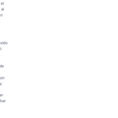
 el
 al
io
 sido
ó
 de
oyo
 y
er
obar