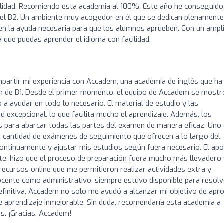
ilidad. Recomiendo esta academia al 100%. Este año he conseguido
or el B2. Un ambiente muy acogedor en él que se dedican plenamente
 en la ayuda necesaria para que los alumnos aprueben. Con un ampl
 que puedas aprender el idioma con facilidad.
partir mi experiencia con Accadem, una academia de inglés que ha
n de B1. Desde el primer momento, el equipo de Accadem se mostr
 a ayudar en todo lo necesario. El material de estudio y las
d excepcional, lo que facilita mucho el aprendizaje. Además, los
 para abarcar todas las partes del examen de manera eficaz. Uno
 cantidad de exámenes de seguimiento que ofrecen a lo largo del
ontinuamente y ajustar mis estudios según fuera necesario. El ap
te, hizo que el proceso de preparación fuera mucho más llevadero
 recursos online que me permitieron realizar actividades extra y
docente como administrativo, siempre estuvo disponible para resolv
definitiva, Accadem no solo me ayudó a alcanzar mi objetivo de apr
e aprendizaje inmejorable. Sin duda, recomendaría esta academia a
és. ¡Gracias, Accadem!