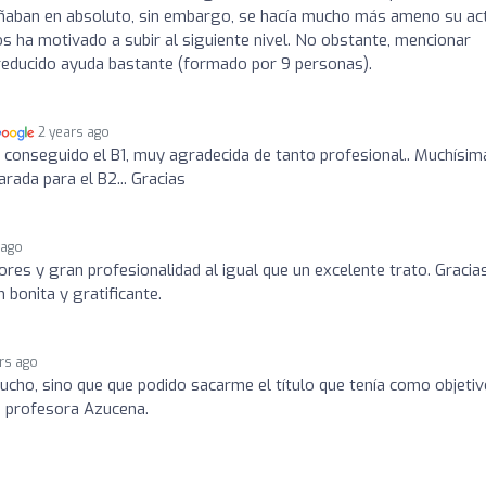
añaban en absoluto, sin embargo, se hacía mucho más ameno su act
 ha motivado a subir al siguiente nivel. No obstante, mencionar
reducido ayuda bastante (formado por 9 personas).
2 years ago
 conseguido el B1, muy agradecida de tanto profesional.. Muchísim
rada para el B2... Gracias
 ago
ores y gran profesionalidad al igual que un excelente trato. Gracia
bonita y gratificante.
rs ago
cho, sino que que podido sacarme el título que tenía como objetiv
i profesora Azucena.