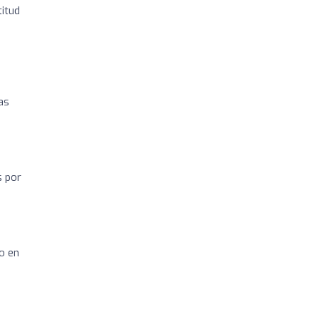
itud
as
s por
o en