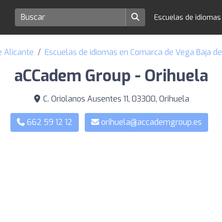
Escuelas de idioma
e Alicante
Escuelas de idiomas en Comarca de Vega Baja de
aCCadem Group - Orihuela
C. Oriolanos Ausentes 11, 03300, Orihuela
662 59 12 12
orihuela@accademgroup.es