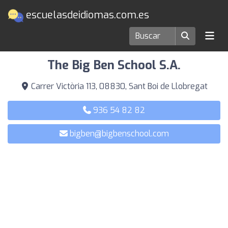
escuelasdeidiomas.com.es
Escuelas de idiomas en Sant Boi de Llobregat
The Big Ben School S.A.
Carrer Victòria 113, 08830, Sant Boi de Llobregat
936 54 82 82
bigben@bigbenschool.com