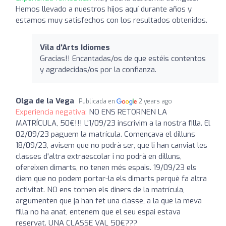
Hemos llevado a nuestros hijos aquí durante años y
estamos muy satisfechos con los resultados obtenidos.
Vila d'Arts Idiomes
Gracias!! Encantadas/os de que estéis contentos
y agradecidas/os por la confianza.
Olga de la Vega
Publicada en
2 years ago
Experiencia negativa:
NO ENS RETORNEN LA
MATRÍCULA, 50€!!! L'1/09/23 inscrivim a la nostra filla. El
02/09/23 paguem la matrícula. Començava el dilluns
18/09/23, avisem que no podrà ser, que li han canviat les
classes d'altra extraescolar i no podrà en dilluns,
ofereixen dimarts, no tenen més espais. 19/09/23 els
diem que no podem portar-la els dimarts perquè fa altra
activitat. NO ens tornen els diners de la matrícula,
argumenten que ja han fet una classe, a la que la meva
filla no ha anat, entenem que el seu espai estava
reservat. UNA CLASSE VAL 50€???