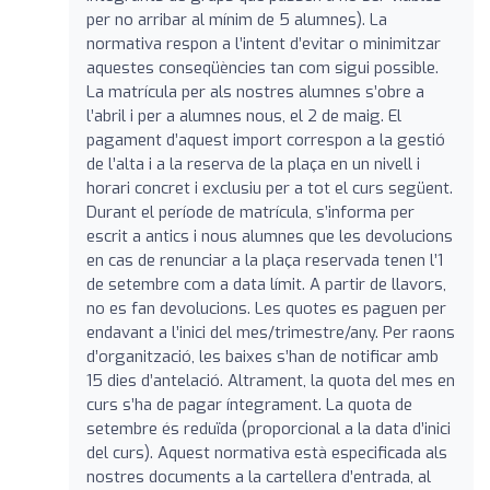
per no arribar al mínim de 5 alumnes). La
normativa respon a l’intent d’evitar o minimitzar
aquestes conseqüències tan com sigui possible.
La matrícula per als nostres alumnes s’obre a
l’abril i per a alumnes nous, el 2 de maig. El
pagament d’aquest import correspon a la gestió
de l’alta i a la reserva de la plaça en un nivell i
horari concret i exclusiu per a tot el curs següent.
Durant el període de matrícula, s’informa per
escrit a antics i nous alumnes que les devolucions
en cas de renunciar a la plaça reservada tenen l’1
de setembre com a data límit. A partir de llavors,
no es fan devolucions. Les quotes es paguen per
endavant a l’inici del mes/trimestre/any. Per raons
d’organització, les baixes s’han de notificar amb
15 dies d’antelació. Altrament, la quota del mes en
curs s’ha de pagar íntegrament. La quota de
setembre és reduïda (proporcional a la data d’inici
del curs). Aquest normativa està especificada als
nostres documents a la cartellera d’entrada, al