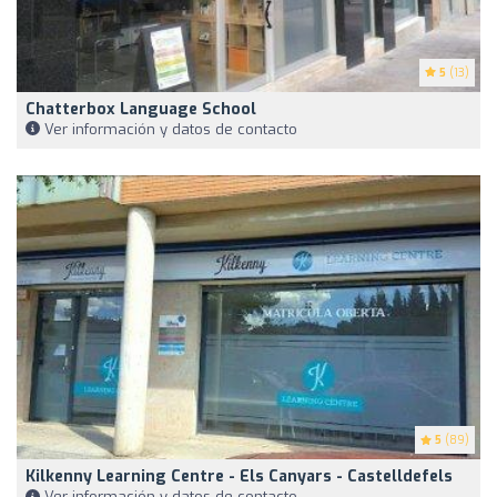
5
(13)
Chatterbox Language School
Ver información y datos de contacto
5
(89)
Kilkenny Learning Centre - Els Canyars - Castelldefels
Ver información y datos de contacto