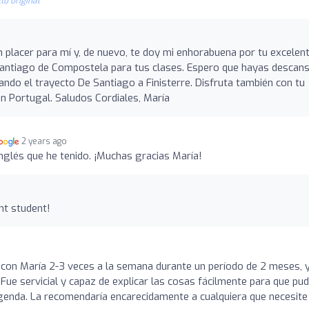
to original
 placer para mí y, de nuevo, te doy mi enhorabuena por tu excelen
n Santiago de Compostela para tus clases. Espero que hayas descan
do el trayecto De Santiago a Finisterre. Disfruta también con tu
n Portugal. Saludos Cordiales, María
2 years ago
nglés que he tenido. ¡Muchas gracias María!
nt student!
con María 2-3 veces a la semana durante un período de 2 meses, y
Fue servicial y capaz de explicar las cosas fácilmente para que pud
agenda. La recomendaría encarecidamente a cualquiera que necesite