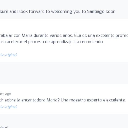
asure and I look forward to welcoming you to Santiago soon
trabajar con María durante varios años. Ella es una excelente profe
ra acelerar el proceso de aprendizaje. La recomiendo
to original
ars ago
ir sobre la encantadora María? Una maestra experta y excelente.
to original
able!