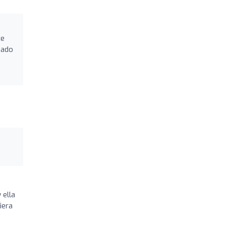
te
sado
 ella
iera