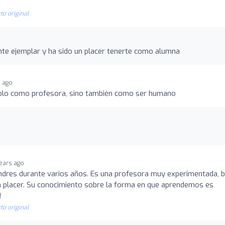
to original
nte ejemplar y ha sido un placer tenerte como alumna
s ago
solo como profesora, sino también como ser humano
years ago
dres durante varios años. Es una profesora muy experimentada, b
un placer. Su conocimiento sobre la forma en que aprendemos es
!
to original