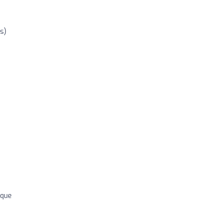
s)
 que