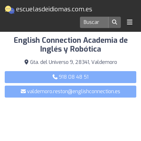
escuelasdeidiomas.com.es
Escuelas de idiomas en Valdemoro
English Connection Academia de
Inglés y Robótica
Gta. del Universo 9, 28341, Valdemoro
918 08 48 51
valdemoro.reston@englishconnection.es