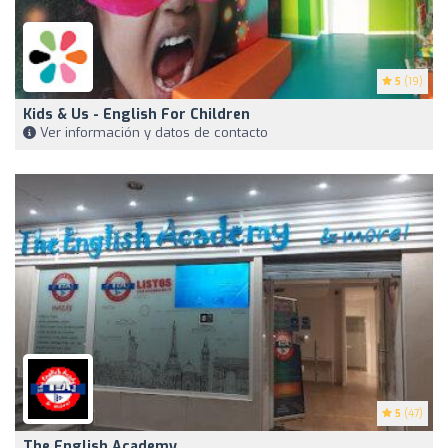
5
(19)
Kids & Us - English For Children
Ver información y datos de contacto
5
(47)
The English Academy