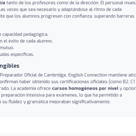
tía
tanto de los profesores como de la dirección. El personal mues
 las veces que sea necesario y adaptándose al ritmo de cada
mite que los alumnos progresen con confianza, superando barreras
n capacidad pedagógica.
n el éxito de cada alumno.
 mutuo.
udas específicas.
angibles
Preparador Oficial de Cambridge, English Connection mantiene alt
firman haber obtenido sus certificaciones oficiales (como B2, C1
orado. La academia ofrece
cursos homogéneos por nivel
y opcio
y preparación intensiva para exámenes, lo que ha permitido a
 su fluidez y gramática mejoraban significativamente.