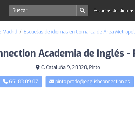
Escuelas de idioma
e Madrid
Escuelas de idiomas en Comarca de Área Metropol
nnection Academia de Inglés - 
C. Cataluña 9, 28320, Pinto
651 83 09 07
pinto.prado@englishconnection.es