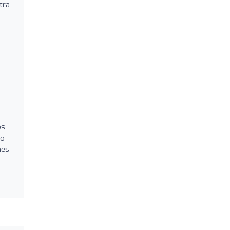
tra
os
 o
nes