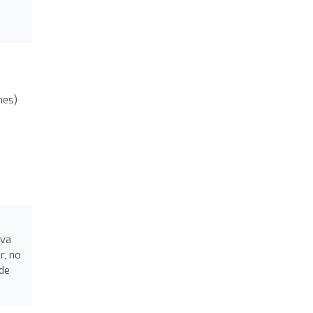
nes)
iva
r, no
de