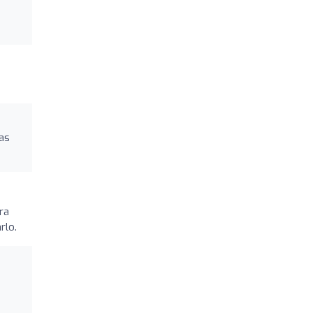
las
ra
rlo.