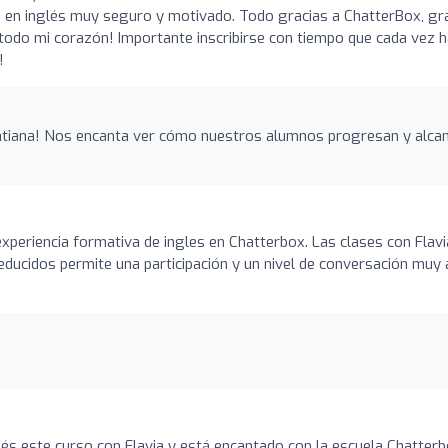
en inglés muy seguro y motivado. Todo gracias a ChatterBox, gr
de todo mi corazón! Importante inscribirse con tiempo que cada vez 
!
atiana! Nos encanta ver cómo nuestros alumnos progresan y alca
xperiencia formativa de ingles en Chatterbox. Las clases con Flavi
ducidos permite una participación y un nivel de conversación muy a
glés este curso con Flavia y está encantado con la escuela Chatterb