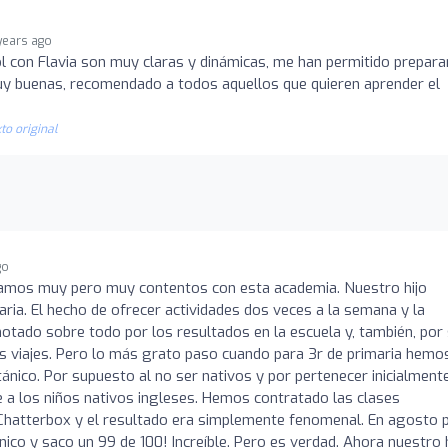
years ago
l con Flavia son muy claras y dinámicas, me han permitido prepar
y buenas, recomendado a todos aquellos que quieren aprender el
to original
go
amos muy pero muy contentos con esta academia. Nuestro hijo
aria. El hecho de ofrecer actividades dos veces a la semana y la
tado sobre todo por los resultados en la escuela y, también, por
os viajes. Pero lo más grato paso cuando para 3r de primaria hemo
tánico. Por supuesto al no ser nativos y por pertenecer inicialmente
te a los niños nativos ingleses. Hemos contratado las clases
n Chatterbox y el resultado era simplemente fenomenal. En agosto 
ánico y saco un 99 de 100! Increíble. Pero es verdad. Ahora nuestro 