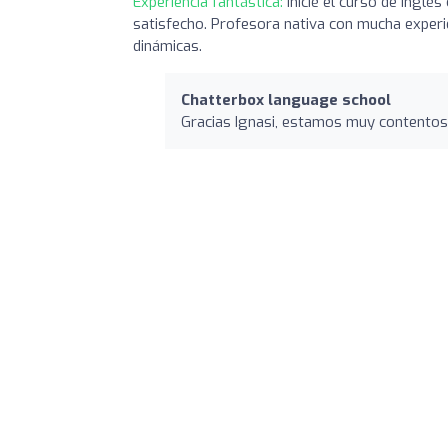
Experiencia fantástica:
Inicié el curso de inglé
satisfecho. Profesora nativa con mucha experi
dinámicas.
Chatterbox language school
Gracias Ignasi, estamos muy contentos d