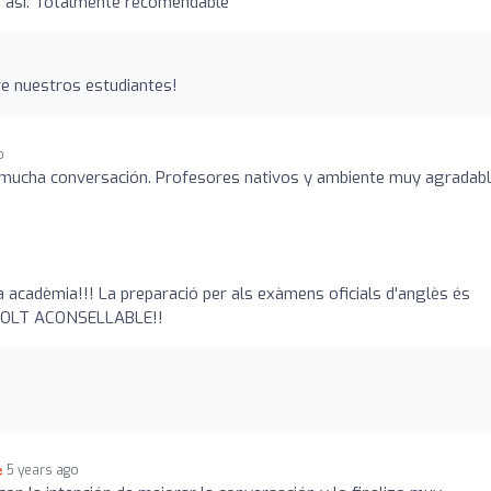
s así. Totalmente recomendable
re nuestros estudiantes!
o
 mucha conversación. Profesores nativos y ambiente muy agradabl
acadèmia!!! La preparació per als exàmens oficials d'anglès és
. MOLT ACONSELLABLE!!
5 years ago