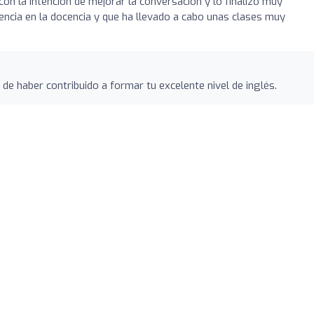
s con la intención de mejorar la conversación y lo finalizo muy
encia en la docencia y que ha llevado a cabo unas clases muy
e haber contribuido a formar tu excelente nivel de inglés.