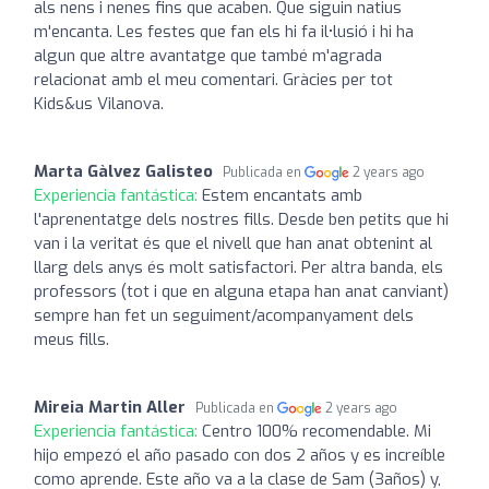
als nens i nenes fins que acaben. Que siguin natius
m'encanta. Les festes que fan els hi fa il•lusió i hi ha
algun que altre avantatge que també m'agrada
relacionat amb el meu comentari. Gràcies per tot
Kids&us Vilanova.
Marta Gàlvez Galisteo
Publicada en
2 years ago
Experiencia fantástica:
Estem encantats amb
l'aprenentatge dels nostres fills. Desde ben petits que hi
van i la veritat és que el nivell que han anat obtenint al
llarg dels anys és molt satisfactori. Per altra banda, els
professors (tot i que en alguna etapa han anat canviant)
sempre han fet un seguiment/acompanyament dels
meus fills.
Mireia Martin Aller
Publicada en
2 years ago
Experiencia fantástica:
Centro 100% recomendable. Mi
hijo empezó el año pasado con dos 2 años y es increíble
como aprende. Este año va a la clase de Sam (3años) y,