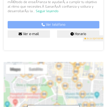
mÃ©todo de enseÃ±anza te ayudarÃ¡ a cumplir tu objetivo
al ritmo que necesites.Â GanarÃ¡sÂ confianza y soltura y
desarrollarÃ¡s la...
Seguir leyendo
Ver teléfono
Ver e-mail
Horario
5
(6 opiniones)