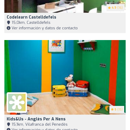
4.9
(16)
Codelearn Castelldefels
15,0km, Castelldefels
Ver información y datos de contacto
5
(15)
Kids&Us - Anglès Per A Nens
15,1km, Vilafranca del Penedès
Ver información y datos de contacto