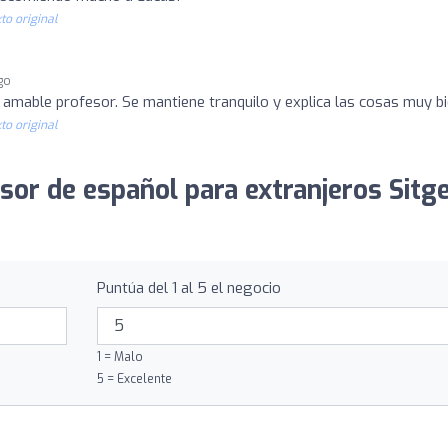
to original
go
amable profesor. Se mantiene tranquilo y explica las cosas muy bi
to original
sor de español para extranjeros Sitge
Puntúa del 1 al 5 el negocio
1 = Malo
5 = Excelente