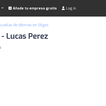
s
Añade tu empresa gratis
Log in
scuelas de idiomas en Sitges
 - Lucas Perez
s