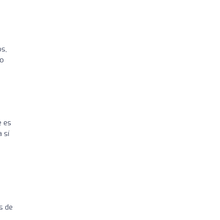
os,
io
e es
 sí
s de