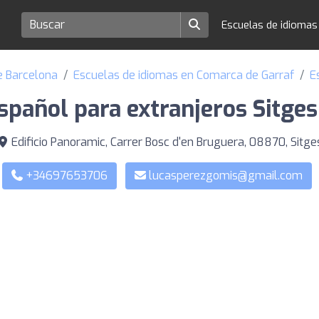
Escuelas de idioma
e Barcelona
Escuelas de idiomas en Comarca de Garraf
E
spañol para extranjeros Sitges
Edificio Panoramic, Carrer Bosc d'en Bruguera, 08870, Sitge
+34697653706
lucasperezgomis@gmail.com