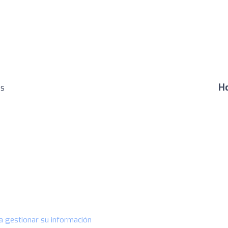
Ho
es
a gestionar su información