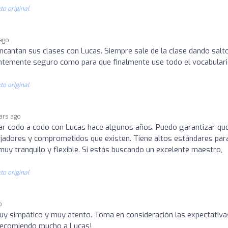
to original
 ago
encantan sus clases con Lucas. Siempre sale de la clase dando salt
cientemente seguro como para que finalmente use todo el vocabular
to original
ars ago
jar codo a codo con Lucas hace algunos años. Puedo garantizar qu
ajadores y comprometidos que existen. Tiene altos estándares para
uy tranquilo y flexible. Si estás buscando un excelente maestro,
to original
o
uy simpático y muy atento. Toma en consideración las expectativa
¡Recomiendo mucho a Lucas!