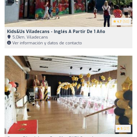
4.7
(50)
Kids&Us Viladecans - Inglés A Partir De 1 Año
5,0km, Viladecans
Ver información y datos de contacto
5
(27)