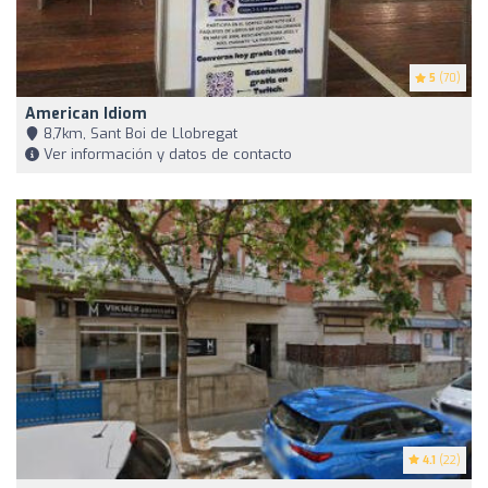
5
(70)
American Idiom
8,7km, Sant Boi de Llobregat
Ver información y datos de contacto
4.1
(22)