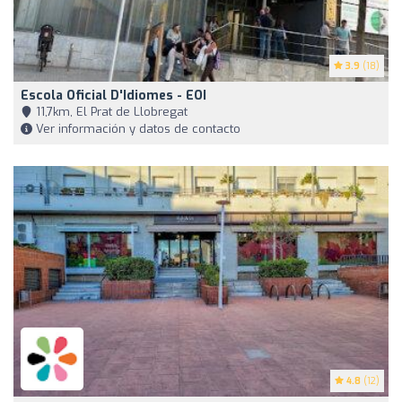
3.9
(18)
Escola Oficial D'Idiomes - EOI
11,7km, El Prat de Llobregat
Ver información y datos de contacto
4.8
(12)