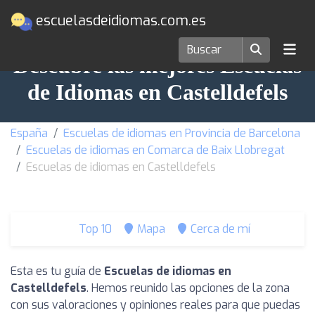
escuelasdeidiomas.com.es
Descubre las mejores Escuelas
de Idiomas en Castelldefels
España
Escuelas de idiomas en Provincia de Barcelona
Escuelas de idiomas en Comarca de Baix Llobregat
Escuelas de idiomas en Castelldefels
Top 10
Mapa
Cerca de mí
Esta es tu guía de
Escuelas de idiomas en
Castelldefels
. Hemos reunido las opciones de la zona
con sus valoraciones y opiniones reales para que puedas