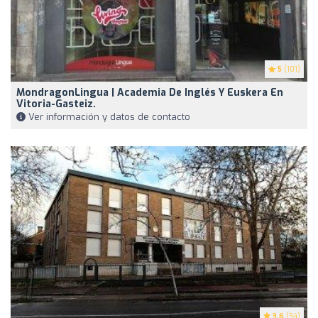
5
(101)
MondragonLingua | Academia De Inglés Y Euskera En
Vitoria-Gasteiz.
Ver información y datos de contacto
3.6
(34)