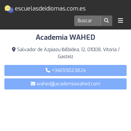
escuelasdeidiomas.com.es
Escuelas de idiomas en Vitoria / Gasteiz
Academia WAHED
Salvador de Azpiazu Ibilbidea, 12, 01008, Vitoria /
Gasteiz
+34655023824
wahed@academiawahed.com