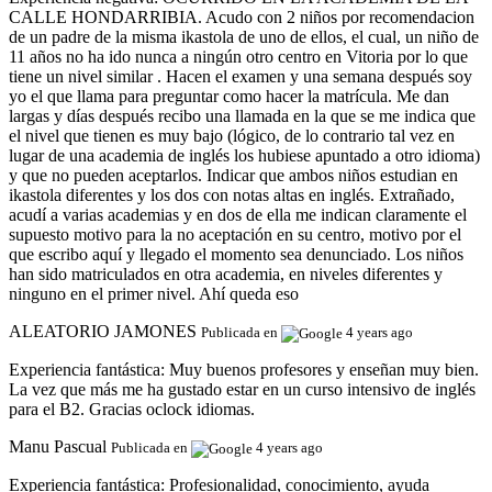
CALLE HONDARRIBIA. Acudo con 2 niños por recomendacion
de un padre de la misma ikastola de uno de ellos, el cual, un niño de
11 años no ha ido nunca a ningún otro centro en Vitoria por lo que
tiene un nivel similar . Hacen el examen y una semana después soy
yo el que llama para preguntar como hacer la matrícula. Me dan
largas y días después recibo una llamada en la que se me indica que
el nivel que tienen es muy bajo (lógico, de lo contrario tal vez en
lugar de una academia de inglés los hubiese apuntado a otro idioma)
y que no pueden aceptarlos. Indicar que ambos niños estudian en
ikastola diferentes y los dos con notas altas en inglés. Extrañado,
acudí a varias academias y en dos de ella me indican claramente el
supuesto motivo para la no aceptación en su centro, motivo por el
que escribo aquí y llegado el momento sea denunciado. Los niños
han sido matriculados en otra academia, en niveles diferentes y
ninguno en el primer nivel. Ahí queda eso
ALEATORIO JAMONES
Publicada en
4 years ago
Experiencia fantástica:
Muy buenos profesores y enseñan muy bien.
La vez que más me ha gustado estar en un curso intensivo de inglés
para el B2. Gracias oclock idiomas.
Manu Pascual
Publicada en
4 years ago
Experiencia fantástica:
Profesionalidad, conocimiento, ayuda