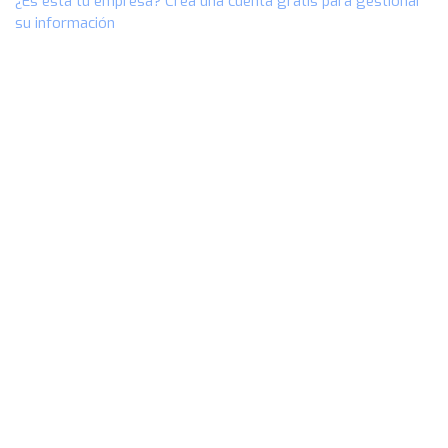
¿Es esta tu empresa? Crea una cuenta gratis para gestionar
su información