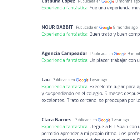
Catalina López
Publicada en
8 months ag
Experiencia fantástica:
Fue una experiencia mu
NOUR DABBIT
Publicada en
8 months ago
Experiencia fantástica:
Buen trato y buen comp
Agencia Campeador
Publicada en
9 mont
Experiencia fantástica:
Un placer trabajar con 
Lau
Publicada en
1 year ago
Experiencia fantástica:
Execelente lugar para a
y suspendiendo en el colegio. 5 meses después
excelentes. Trato cercano, se preocupan por l
Clara Barnes
Publicada en
1 year ago
Experiencia fantástica:
Llegué a FIT Spain con 
permitió aprender a mi propio ritmo. Los prof