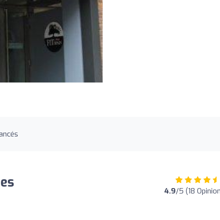
ancés
nes
4.9
/5 (18 Opinio