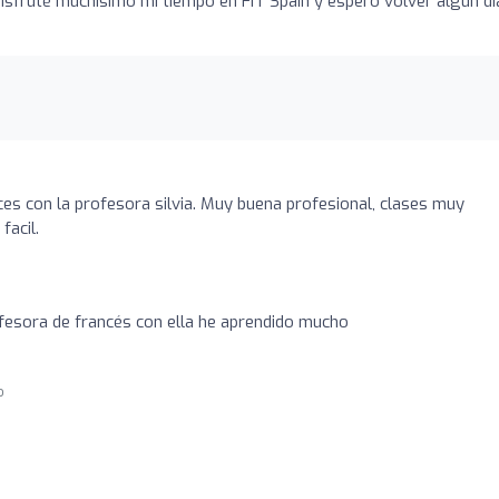
sfruté muchísimo mi tiempo en FIT Spain y espero volver algún dí
es con la profesora silvia. Muy buena profesional, clases muy
facil.
fesora de francés con ella he aprendido mucho
o