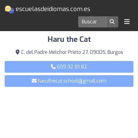
escuelasdeidiomas.com.es
Escuelas de idiomas en Burgos
Haru the Cat
C. del Padre Melchor Prieto 27, 09005, Burgos
659 32 81 82
haruthecat.school@gmail.com